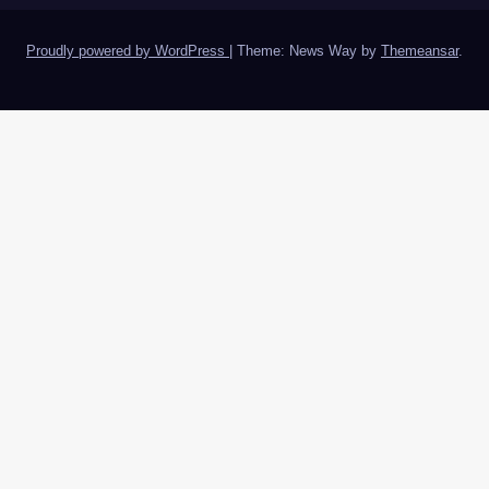
Proudly powered by WordPress
|
Theme: News Way by
Themeansar
.