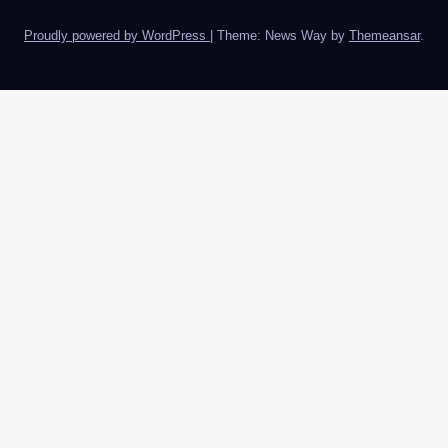
Proudly powered by WordPress
|
Theme: News Way by
Themeansar
.